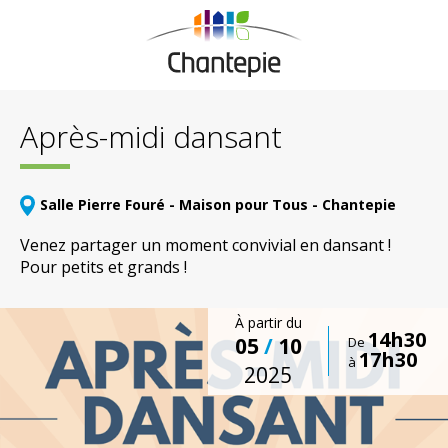
Après-midi dansant
Salle Pierre Fouré - Maison pour Tous - Chantepie
Venez partager un moment convivial en dansant !
Pour petits et grands !
À partir du
14h30
05
/
10
De
17h30
à
2025