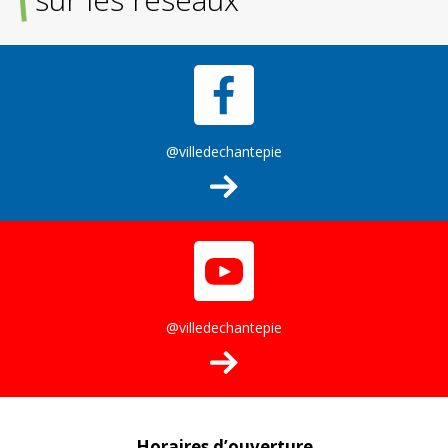
@villedechantepie
@villedechantepie
Horaires d’ouverture