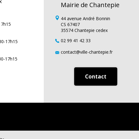
x
Mairie de Chantepie
44 avenue André Bonnin
-17h15
CS 67407
35574 Chantepie cedex
02 99 41 42 33
h30-17h15
contact@ville-chantepie.fr
h30-17h15
Contact