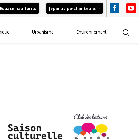
Espace habitants
Jeparticipe-chantepie.fr
mique
Urbanisme
Environnement