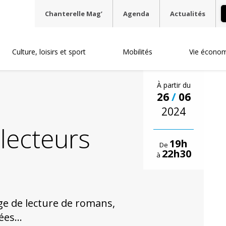
Chanterelle Mag’
Agenda
Actualités
Culture, loisirs et sport
Mobilités
Vie écono
À partir du
26
/
06
2024
lecteurs
19h
De
22h30
à
e de lecture de romans,
es...