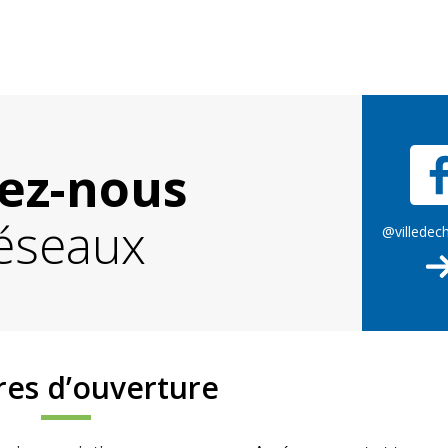
ez-nous
réseaux
@villedec
res d’ouverture