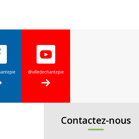
hantepie
@villedechantepie
Contactez-nous