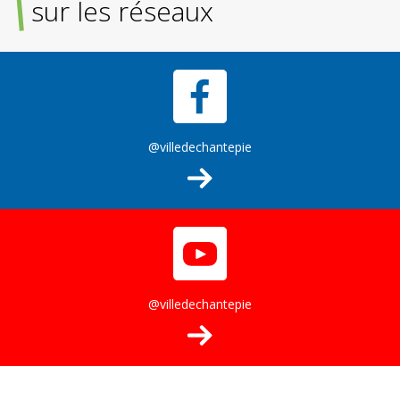
sur les réseaux
@villedechantepie
@villedechantepie