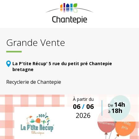
Grande Vente
La P'tite Récup' 5 rue du petit pré Chantepie
bretagne
Recyclerie de Chantepie
À partir du
14h
06
/
06
De
18h
à
2026