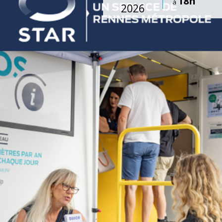
18h
à
2026