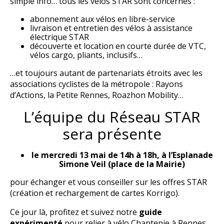
simple info… tous les vélos STAR sont concernés :
abonnement aux vélos en libre-service
livraison et entretien des vélos à assistance
électrique STAR
découverte et location en courte durée de VTC,
vélos cargo, pliants, inclusifs…
…et toujours autant de partenariats étroits avec les
associations cyclistes de la métropole : Rayons
d’Actions, la Petite Rennes, Roazhon Mobility…
L’équipe du Réseau STAR
sera présente
le mercredi 1
3
mai de 14h à 18h,
à l’Esplanade
Simone Veil (place de la Mairie)
pour échanger et vous conseiller sur les offres STAR
(création et rechargement de cartes Korrigo).
Ce jour là, profitez et suivez notre
guide
expérimenté
pour relier à vélo Chantepie à Rennes.