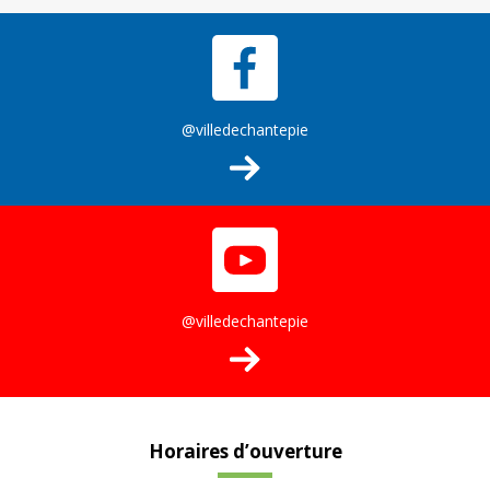
@villedechantepie
@villedechantepie
Horaires d’ouverture