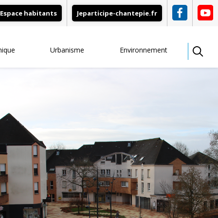
Espace habitants
Jeparticipe-chantepie.fr
mique
Urbanisme
Environnement