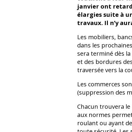
janvier ont retar
élargies s
uite à u
travaux. Il n’y au
Les mobiliers, banc
dans les prochaines
sera terminé dès l
et des bordures des 
traversée vers la co
Les commerces sont
(suppression des ma
Chacun trouvera le
aux normes permet
roulant ou ayant de
toute sécurité. Le