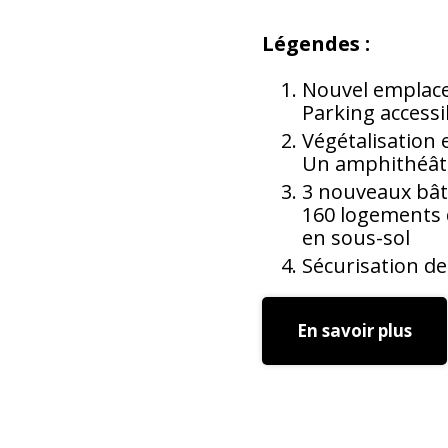
Légendes :
Nouvel emplac
Parking accessi
Végétalisation e
Un amphithéâtr
3 nouveaux bât
160 logements d
en sous-sol
Sécurisation de 
En savoir plus