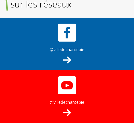
sur les réseaux
@villedechantepie
@villedechantepie