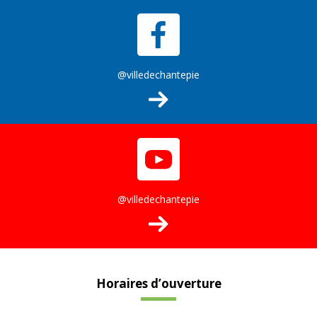
@villedechantepie
@villedechantepie
Horaires d’ouverture