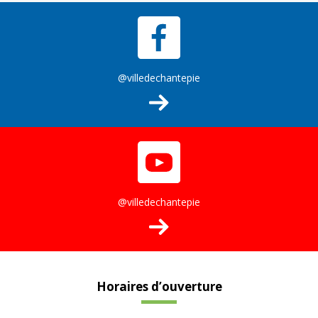
@villedechantepie
@villedechantepie
Horaires d’ouverture